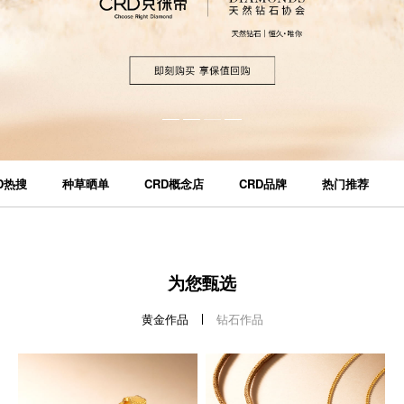
D热搜
种草晒单
CRD概念店
CRD品牌
热门推荐
选
点钻黄金系列
点钻黄金系列
点钻
链
四叶草 足金钻石耳饰
星月 足金钻石链坠
福禄双全 
￥1481
￥5196
￥1
为您甄选
黄金作品
钻石作品