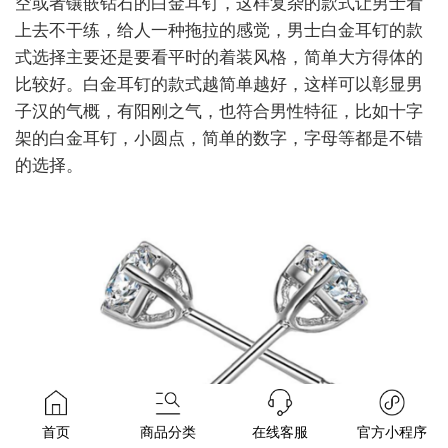
空或者镶嵌钻石的白金耳钉，这样复杂的款式让男士看
上去不干练，给人一种拖拉的感觉，男士白金耳钉的款
式选择主要还是要看平时的着装风格，简单大方得体的
比较好。白金耳钉的款式越简单越好，这样可以彰显男
子汉的气概，有阳刚之气，也符合男性特征，比如十字
架的白金耳钉，小圆点，简单的数字，字母等都是不错
的选择。
选
点钻黄金系列
点钻黄金系列
点钻
链
四叶草 足金钻石耳饰
星月 足金钻石链坠
福禄双全 
￥1463
￥5126
￥1
首页
商品分类
在线客服
官方小程序