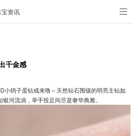
珠宝资讯
戴出千金感
RD小鸽子蛋钻戒来噜～天然钻石围镶的明亮主钻如
如银河流淌，举手投足间尽是奢华典雅。