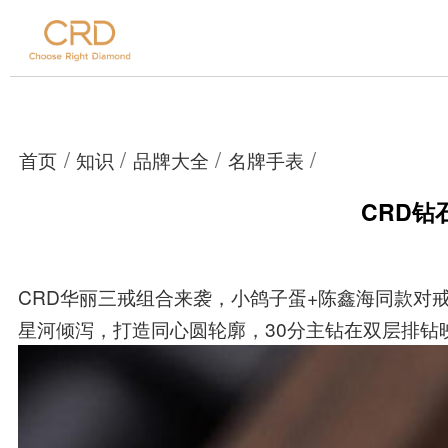
/
/
/
/
首页
知识
品牌大全
名牌手表
CRD钻
CRD华丽三戒组合来袭，小鸽子蛋+陈鑫海同款对
星河倾泻，打造同心圆轮廓，30分主钻在双层排钻