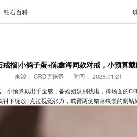
钻石百科
石戒指|小鸽子蛋+陈鑫海同款对戒，小预算
来源：
CRD克徕帝
时间：
2026.01.21
戒，小预算戴出千金感，备婚姐妹别找啦，撑场面的C
映衬下绽放1克拉视觉张力，戒臂两侧错落镶嵌的副钻