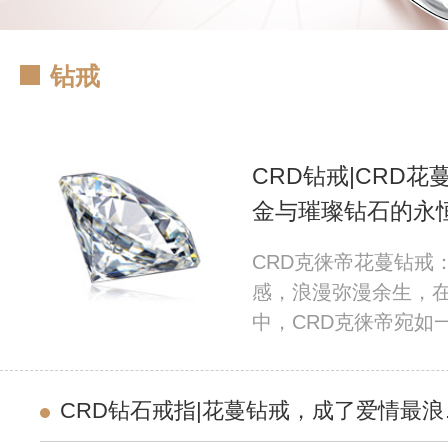
钻戒
CRD钻戒|CRD
金与璀璨钻石的永
CRD克徕帝花蔓钻戒
感，浪漫弥漫余生，
中，CRD克徕帝宛如
辰，始终以精湛工艺
着爱情的动人故事。
CRD钻石戒指|花蔓钻戒，成了爱情最浪
聚焦CRD克徕帝花嫁
的注脚