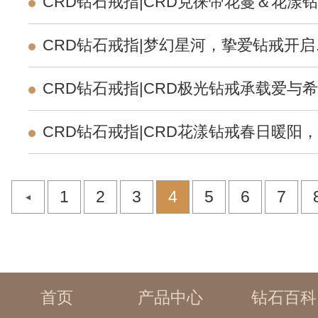
CRD钻石戒指|CRD克徕帝花蔓＆花漾钻
戒，美得各有千秋
CRD钻石戒指|梦幻星河，挚爱钻戒开启
漫之旅
CRD钻石戒指|CRD极光钻戒承载爱与希
望，开启幸福新篇章
CRD钻石戒指|CRD花漾钻戒春日暖阳
华典雅的指尖传奇
1
2
3
4
5
6
7
首页
产品中心
钻石百科